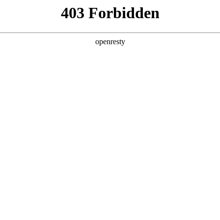
产品及服务
行业解决方案
合作伙伴
投资者关系
科技公司的长期深度合作，构建起覆盖企业数字化转型全产业链、全
的数字化产品技术镜像。